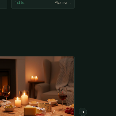
492
kr
r →
Visa mer →
Next slide