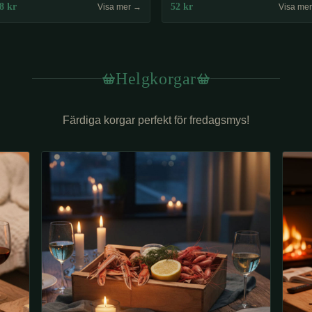
8
kr
52
kr
Visa mer →
Visa me
Helgkorgar
Färdiga korgar perfekt för fredagsmys!