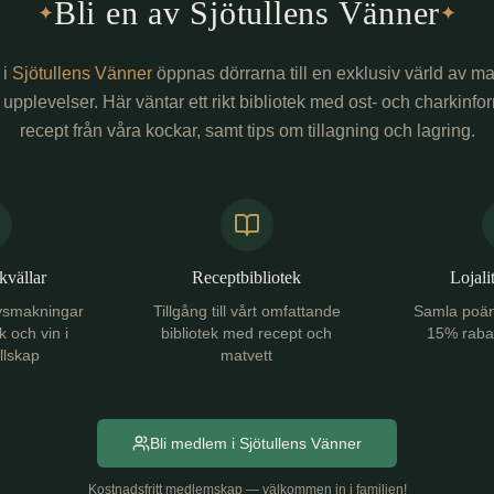
Bli en av Sjötullens Vänner
✦
✦
 i
Sjötullens Vänner
öppnas dörrarna till en exklusiv värld av m
pplevelser. Här väntar ett rikt bibliotek med ost- och charkinfo
recept från våra kockar, samt tips om tillagning och lagring.
kvällar
Receptbibliotek
Lojali
rovsmakningar
Tillgång till vårt omfattande
Samla poäng
 och vin i
bibliotek med recept och
15% rabat
ällskap
matvett
Bli medlem i Sjötullens Vänner
Kostnadsfritt medlemskap — välkommen in i familjen!