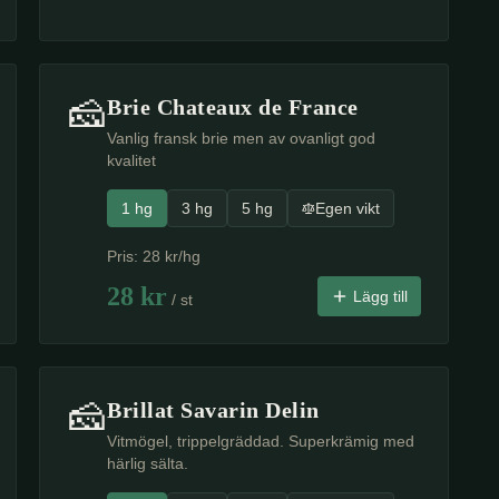
🧀
Brie Chateaux de France
Vanlig fransk brie men av ovanligt god
kvalitet
1 hg
3 hg
5 hg
Egen vikt
Pris:
28
kr/hg
28
kr
Lägg till
/ st
🧀
Brillat Savarin Delin
Vitmögel, trippelgräddad. Superkrämig med
härlig sälta.