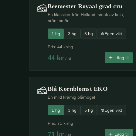
🧀
Beemester Royaal grad cru
En klassiker från Holland, smak av kola,
bränt smör
1 hg
3 hg
5 hg
Egen vikt
Pris:
44
kr/hg
44
kr
Lägg till
/ st
🧀
Blå Kornblomst EKO
En mild krämig blåmögel
1 hg
3 hg
5 hg
Egen vikt
Pris:
71
kr/hg
71
kr
Lägg till
/ st