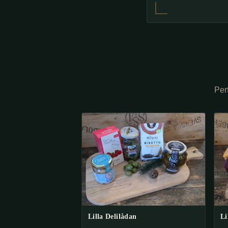
Perf
Lilla Delilådan
Li