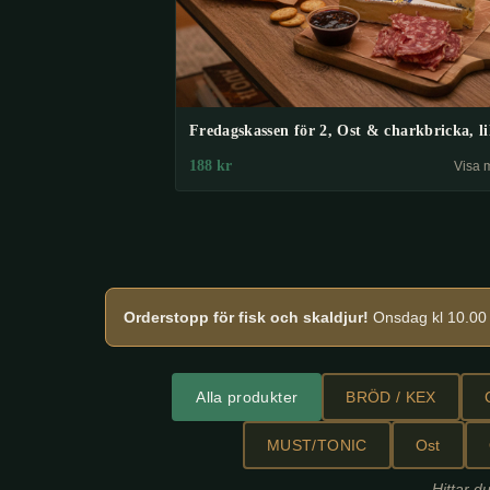
Fredagskassen för 2, Ost & charkbricka, li
188
kr
Visa 
Orderstopp för fisk och skaldjur!
Onsdag kl 10.00 f
Alla produkter
BRÖD / KEX
MUST/TONIC
Ost
Hittar du