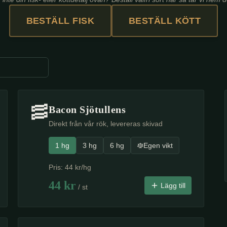
BESTÄLL FISK
BESTÄLL KÖTT
🥓
Bacon Sjötullens
Direkt från vår rök, levereras skivad
1 hg
3 hg
6 hg
Egen vikt
Pris:
44
kr/hg
44
kr
Lägg till
/ st