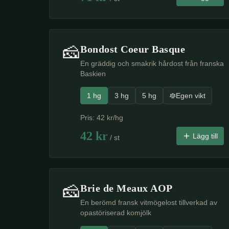
🧀
Bondost Coeur Basque
En gräddig och smakrik hårdost från franska
Baskien
1 hg
3 hg
5 hg
Egen vikt
Pris:
42
kr/hg
42
kr
Lägg till
/ st
🧀
Brie de Meaux AOP
En berömd fransk vitmögelost tillverkad av
opastöriserad komjölk