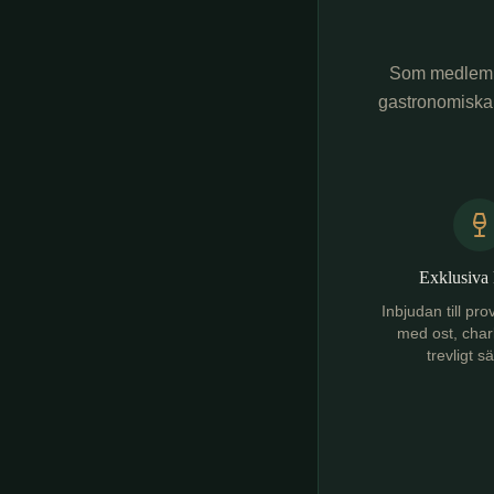
Som medlem
gastronomiska u
Exklusiva 
Inbjudan till p
med ost, chark
trevligt s