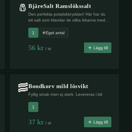
🧂
BjäreSalt Ramslökssalt
Den perfekta potatiskkryddan! Här har du
ett salt som blandar de olika lökarna med
varandra. En underbar arom och potatisen
smakar det där lilla extra. Det blir inte bättre!
1
Eget antal
56
kr
Lägg till
/ st
🥓
Bondkorv mild lösvikt
Fyllig smak men ej stark. Levereras i bit
1
37
kr
Lägg till
/ st