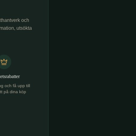
athantverk och
rmation, utsökta
tetsrabatter
 och få upp till
t på dina köp