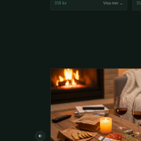
358
kr
35
Visa mer →
Previous slide