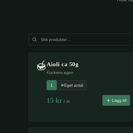
🍯
Aioli ca 50g
Kockens egen
1
Eget antal
15
kr
Lägg till
/ st