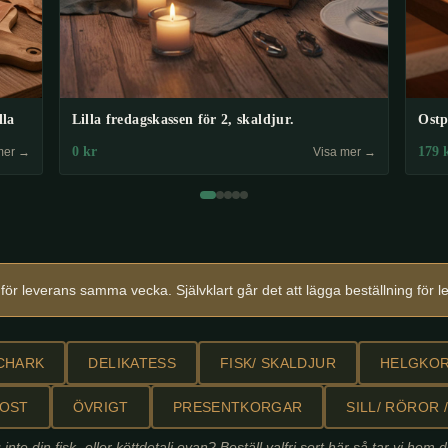
lla
Lilla fredagskassen för 2, skaldjur.
Ostp
0
kr
179
mer →
Visa mer →
ör leverans samma vecka. Självklart går det att lägga beställning för
CHARK
DELIKATESS
FISK/ SKALDJUR
HELGKO
OST
ÖVRIGT
PRESENTKORGAR
SILL/ RÖROR 
 inte din fisk- eller köttdetalj ovan? Beställ valfri sort här så tar vi hem d